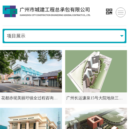
项目展示
花都赤坭美丽圩镇全过程咨询管理（“百千万”工程）
广州长运濂泉15号大院地块三旧改造项目咨询策划