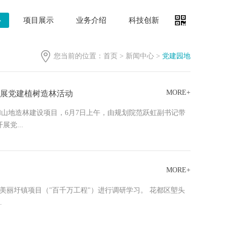
心
项目展示
业务介绍
科技创新
您当前的位置：
首页
>
新闻中心
>
党建园地
MORE+
展党建植树造林活动
和山地造林建设项目，6月7日上午，由规划院范跃虹副书记带
党...
MORE+
美丽圩镇项目（"百千万工程"）进行调研学习。 花都区塱头
.