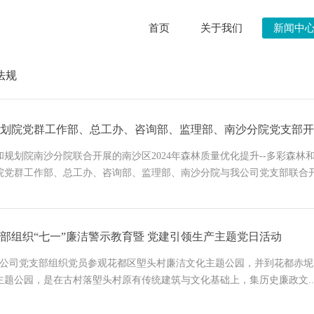
首页
关于我们
新闻中
法规
划院党群工作部、总工办、咨询部、监理部、南沙分院党支部开
和规划院南沙分院联合开展的南沙区2024年森林质量优化提升--多彩森林
院党群工作部、总工办、咨询部、监理部、南沙分院与我公司党支部联合开展
部组织“七一”廉洁警示教育暨 党建引领生产主题党日活动
日，公司党支部组织党员参观花都区塱头村廉洁文化主题公园，并到花都赤坭
主题公园，是在古村落塱头村原有传统建筑与文化基础上，集历史廉政文..