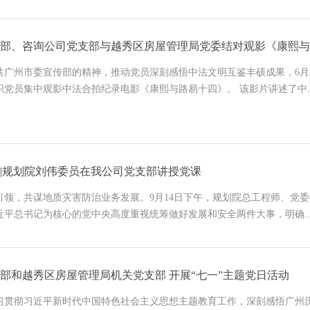
部、咨询公司党支部与越秀区房屋管理局党委结对观影《康熙与
共广州市委宣传部的精神，推动党员深刻感悟中法文明互鉴丰硕成果，6月
织党员集中观影中法合拍纪录电影《康熙与路易十四》。 该影片讲述了中..
|规划院刘伟委员在我公司党支部讲授党课
引领，共谋地质灾害防治业务发展。9月14日下午，规划院总工程师、党
近平总书记为核心的党中央高度重视统筹做好发展和安全两件大事，明确..
部和越秀区房屋管理局机关党支部 开展“七一”主题党日活动
习贯彻习近平新时代中国特色社会主义思想主题教育工作，深刻感悟广州历